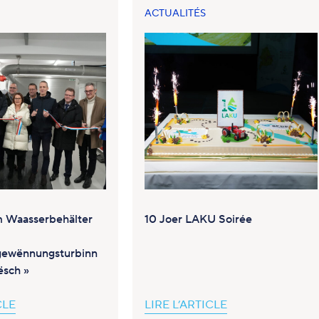
ACTUALITÉS
 Waasserbehälter
10 Joer LAKU Soirée
gewënnungsturbinn
ësch »
CLE
LIRE L’ARTICLE