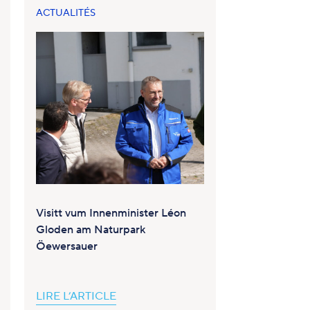
ACTUALITÉS
Visitt vum Innenminister Léon
Gloden am Naturpark
Öewersauer
LIRE L’ARTICLE