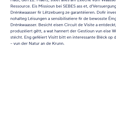
Haut, den 22. Mäerz, steet alles am Zeeche vum Waasser,
Ressource. Eis Missioun bei SEBES ass et, d’Versuergu
Drénkwaasser fir Lëtzebuerg ze garantéieren. Dofir inves
nohalteg Léisungen a sensibiliséiere fir de bewosste 
Drénkwaasser. Besicht eisen Circuit de Visite a entdeck
produzéiert gëtt, a wat hannert der Gestioun vun eise 
stécht. Eng geféiert Visitt bitt en interessante Bléck 
– vun der Natur an de Krunn.