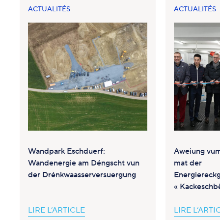
ACTUALITÉS
ACTUALITÉS
Wandpark Eschduerf:
Aweiung vum
Wandenergie am Déngscht vun
mat der
der Drénkwaasserversuergung
Energiereck
« Kackeschb
LIRE L’ARTICLE
LIRE L’ARTI