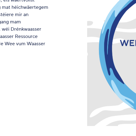
 eis wäertvollst
ng mat héichwäertegem
téiere mir an
Ëmgang mam
t, wéi Drénkwaasser
Waasser Ressource
op de Wee vum Waasser